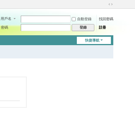
切
換
用戶名
自動登錄
找回密碼
到
寬
密碼
註冊
登錄
版
快捷導航