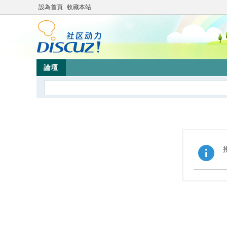
設為首頁
收藏本站
論壇