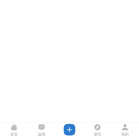
首頁
論壇
發現
我的