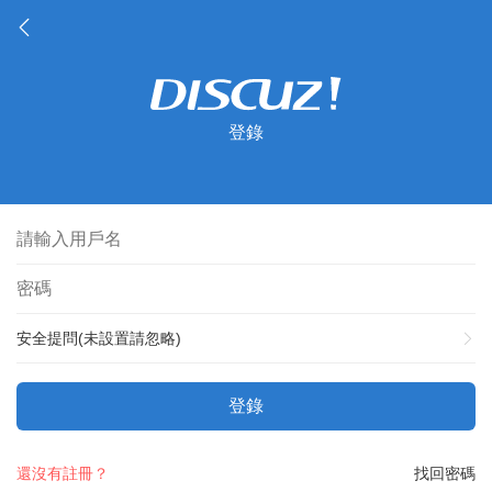
登錄
安全提問(未設置請忽略)
登錄
還沒有註冊？
找回密碼