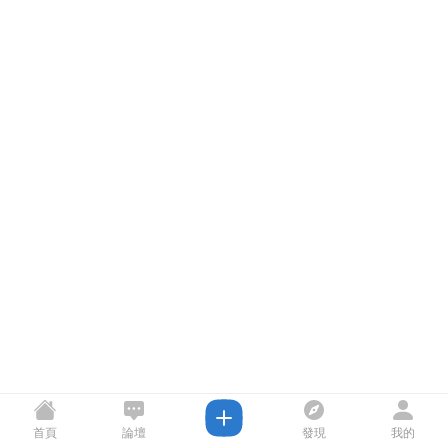
首頁
論壇
發現
我的