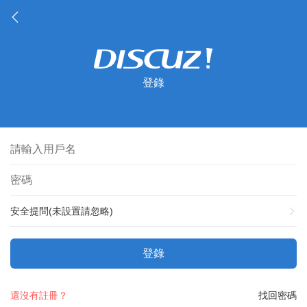
登錄
安全提問(未設置請忽略)
登錄
還沒有註冊？
找回密碼