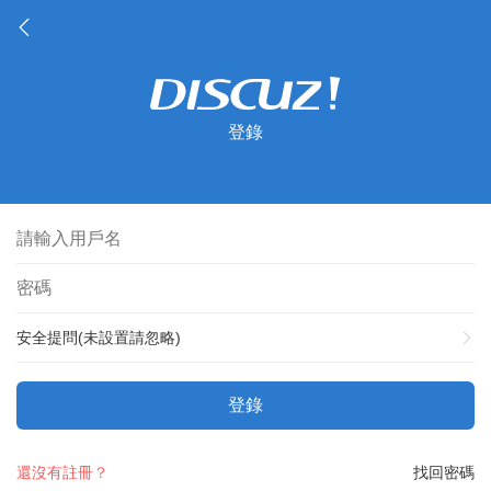
登錄
安全提問(未設置請忽略)
登錄
還沒有註冊？
找回密碼