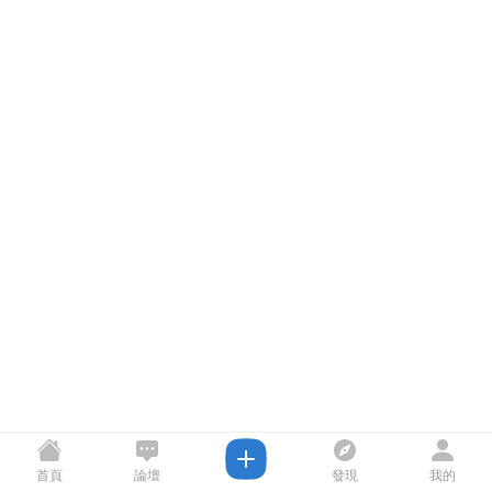
首頁
論壇
發現
我的