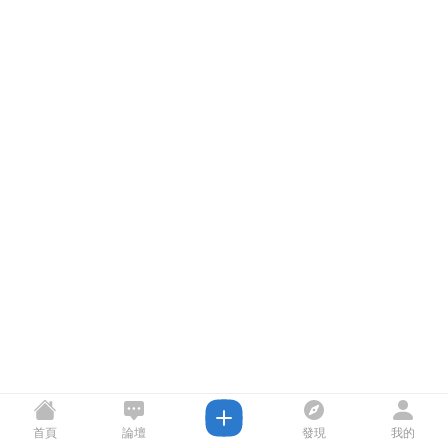
首頁
論壇
發現
我的