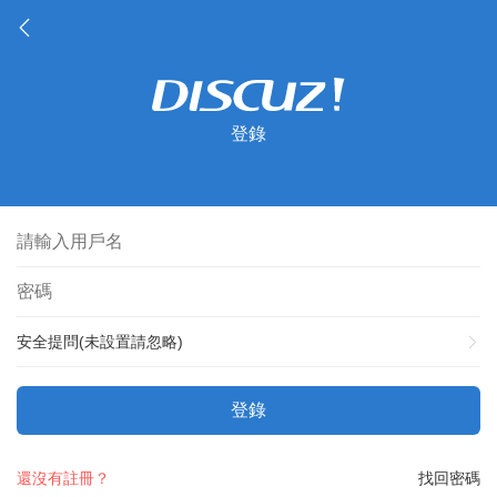
登錄
安全提問(未設置請忽略)
登錄
還沒有註冊？
找回密碼