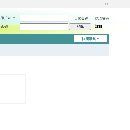
切
換
用戶名
自動登錄
找回密碼
到
寬
密碼
註冊
登錄
版
快捷導航