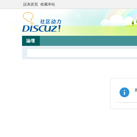
設為首頁
收藏本站
論壇