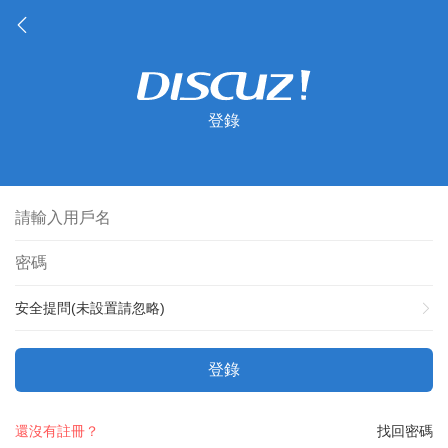
登錄
安全提問(未設置請忽略)
登錄
還沒有註冊？
找回密碼