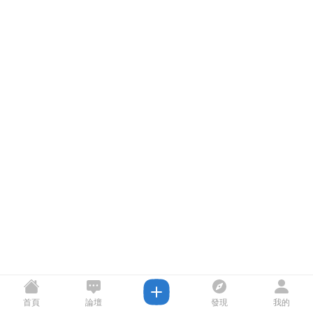
首頁
論壇
發現
我的