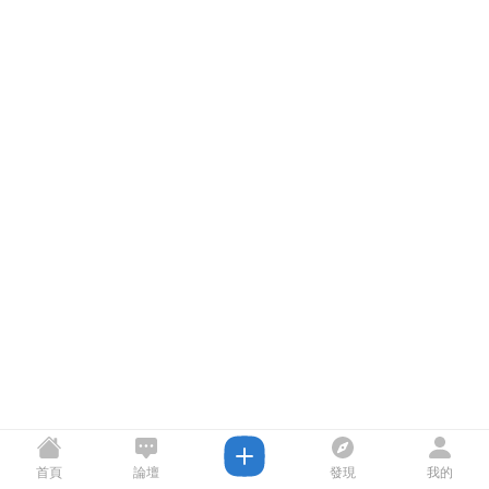
首頁
論壇
發現
我的