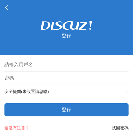
登錄
安全提問(未設置請忽略)
登錄
還沒有註冊？
找回密碼