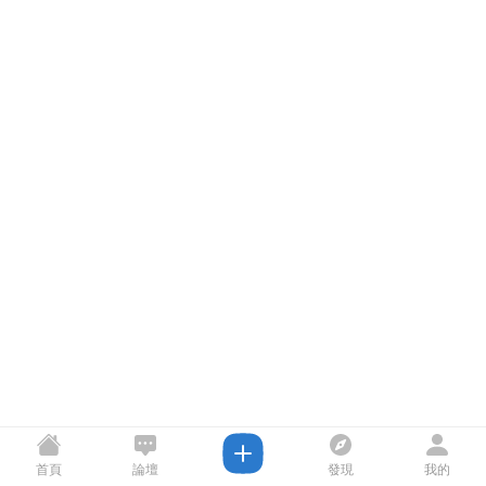
首頁
論壇
發現
我的