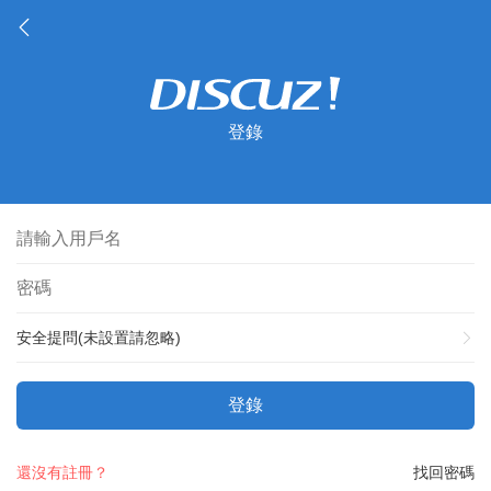
登錄
安全提問(未設置請忽略)
登錄
還沒有註冊？
找回密碼