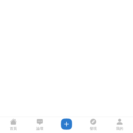
首頁
論壇
發現
我的