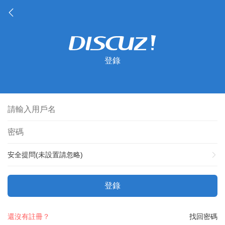
登錄
安全提問(未設置請忽略)
登錄
還沒有註冊？
找回密碼