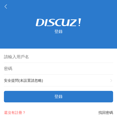
登錄
安全提問(未設置請忽略)
登錄
還沒有註冊？
找回密碼