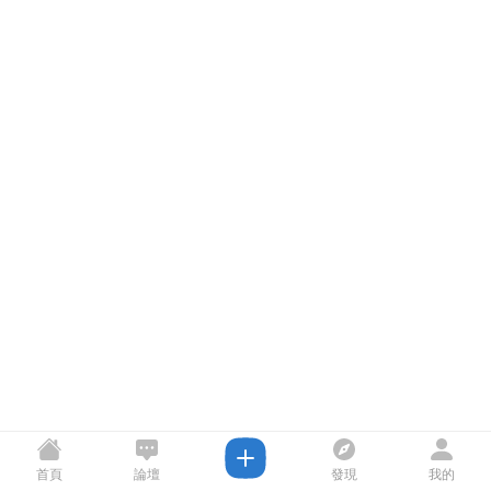
首頁
論壇
發現
我的