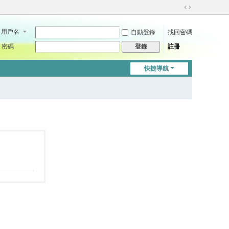
切
換
用戶名
自動登錄
找回密碼
到
寬
密碼
註冊
登錄
版
快捷導航