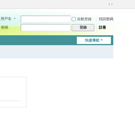
切
換
用戶名
自動登錄
找回密碼
到
寬
密碼
註冊
登錄
版
快捷導航