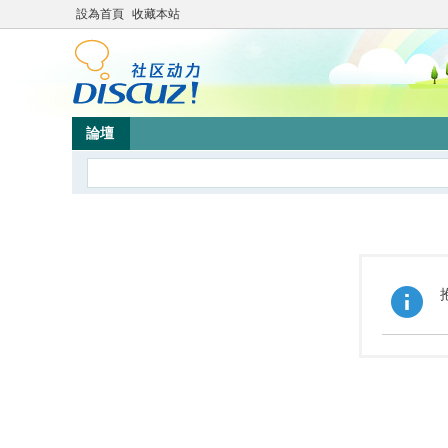
設為首頁
收藏本站
論壇