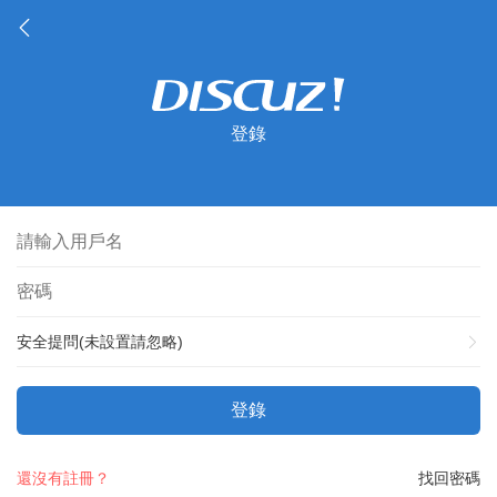
登錄
安全提問(未設置請忽略)
登錄
還沒有註冊？
找回密碼