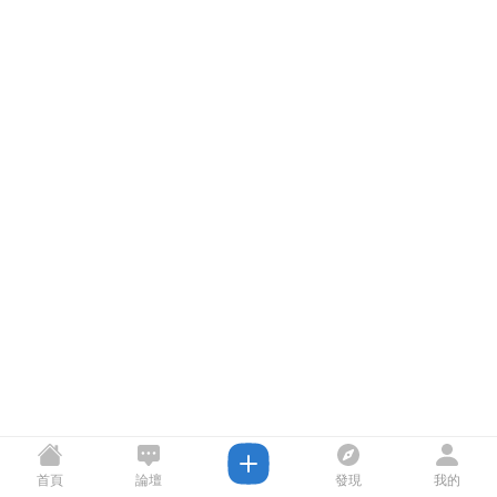
首頁
論壇
發現
我的