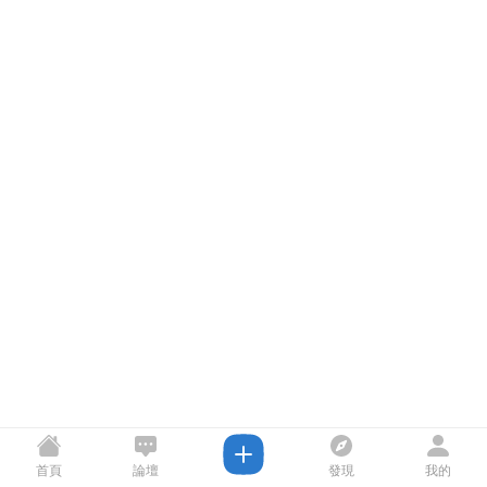
首頁
論壇
發現
我的