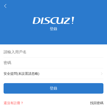
登錄
安全提問(未設置請忽略)
登錄
還沒有註冊？
找回密碼