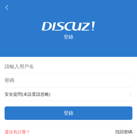
登錄
安全提問(未設置請忽略)
登錄
還沒有註冊？
找回密碼