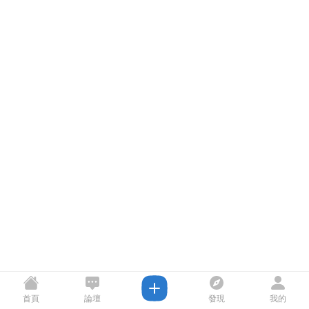
首頁
論壇
發現
我的