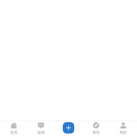
首頁
論壇
發現
我的