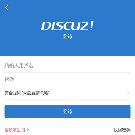
登錄
安全提問(未設置請忽略)
登錄
還沒有註冊？
找回密碼