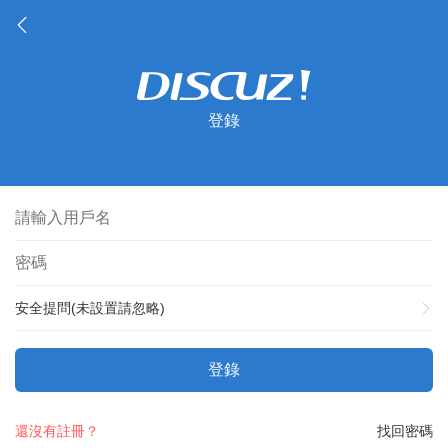
登錄
安全提問(未設置請忽略)
登錄
還沒有註冊？
找回密碼