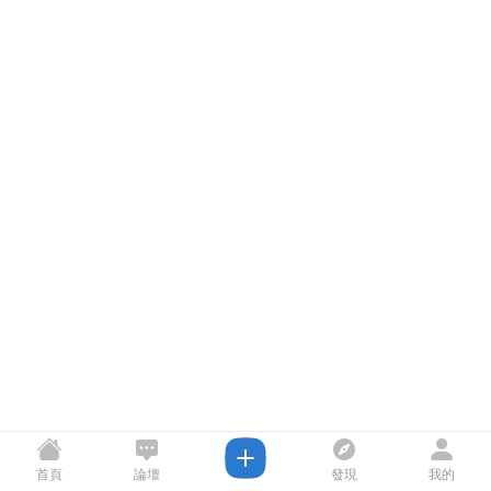
首頁
論壇
發現
我的