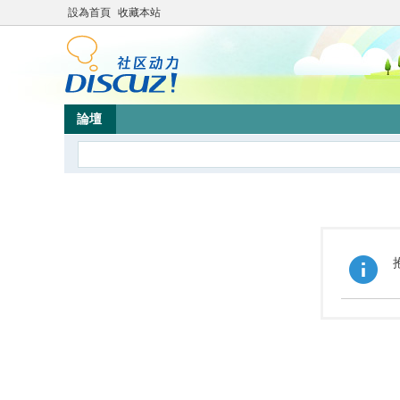
設為首頁
收藏本站
論壇