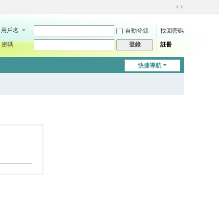
切
換
用戶名
自動登錄
找回密碼
到
寬
密碼
註冊
登錄
版
快捷導航