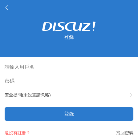
登錄
安全提問(未設置請忽略)
登錄
還沒有註冊？
找回密碼