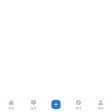
首頁
論壇
發現
我的