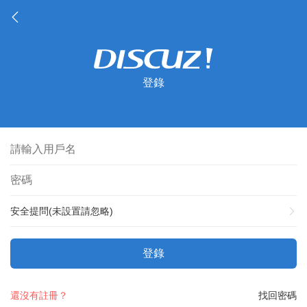
登錄
安全提問(未設置請忽略)
登錄
還沒有註冊？
找回密碼