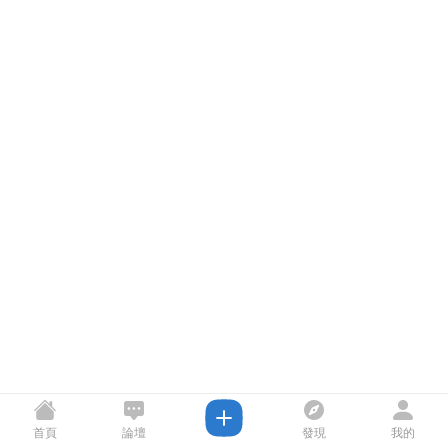
首頁
論壇
發現
我的