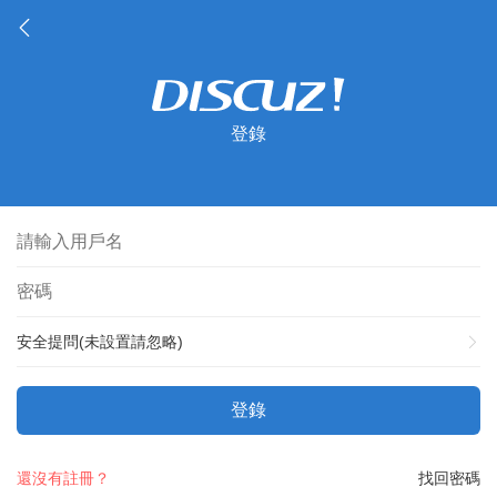
登錄
安全提問(未設置請忽略)
登錄
還沒有註冊？
找回密碼