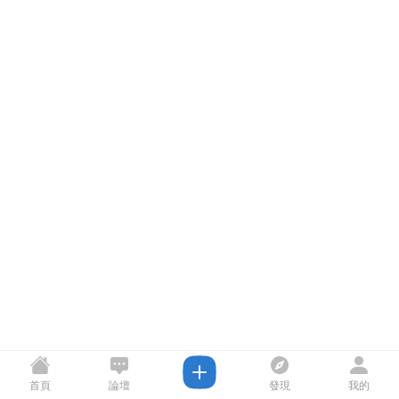
首頁
論壇
發現
我的