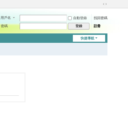
切
換
用戶名
自動登錄
找回密碼
到
寬
密碼
註冊
登錄
版
快捷導航