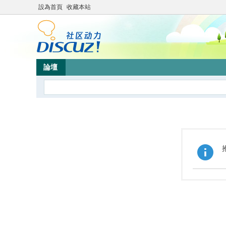
設為首頁
收藏本站
論壇