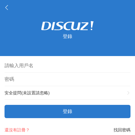
登錄
安全提問(未設置請忽略)
登錄
還沒有註冊？
找回密碼