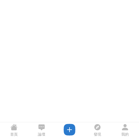
首頁
論壇
發現
我的