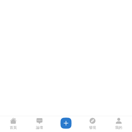
首頁
論壇
發現
我的