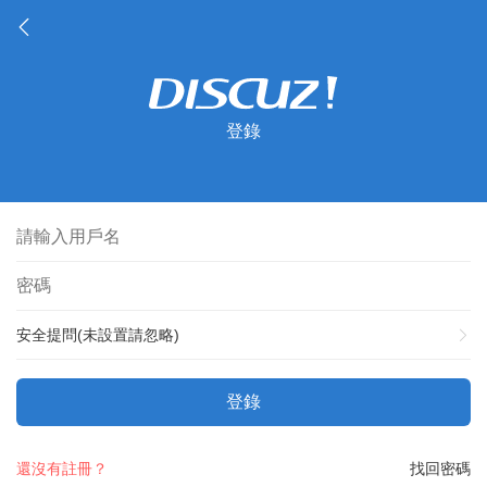
登錄
安全提問(未設置請忽略)
登錄
還沒有註冊？
找回密碼