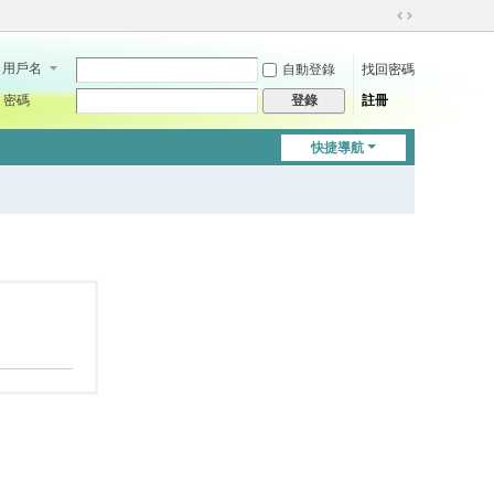
切
換
用戶名
自動登錄
找回密碼
到
寬
密碼
註冊
登錄
版
快捷導航