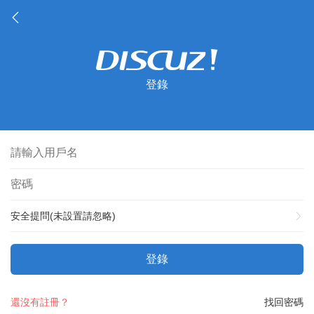
登錄
安全提問(未設置請忽略)
登錄
還沒有註冊？
找回密碼