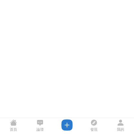
首頁
論壇
發現
我的