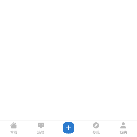
首頁
論壇
發現
我的