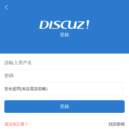
登錄
安全提問(未設置請忽略)
登錄
還沒有註冊？
找回密碼