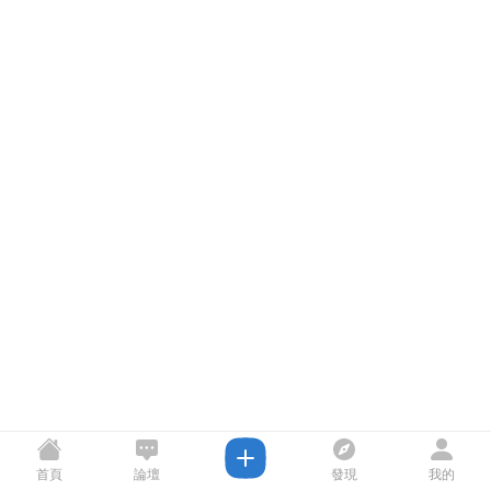
首頁
論壇
發現
我的