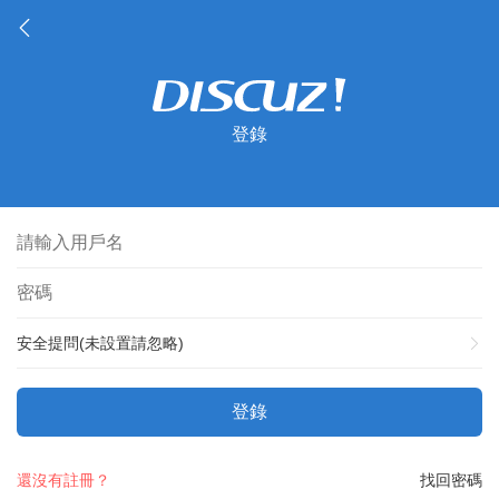
登錄
安全提問(未設置請忽略)
登錄
還沒有註冊？
找回密碼