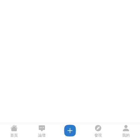
首頁
論壇
發現
我的