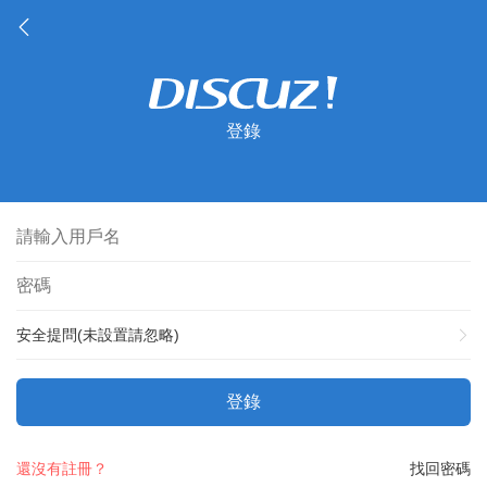
登錄
安全提問(未設置請忽略)
登錄
還沒有註冊？
找回密碼