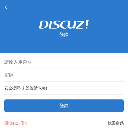
登錄
安全提問(未設置請忽略)
登錄
還沒有註冊？
找回密碼