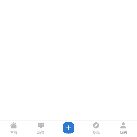
首頁
論壇
發現
我的