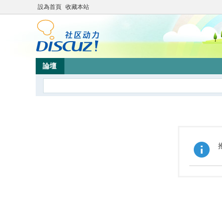
設為首頁
收藏本站
論壇