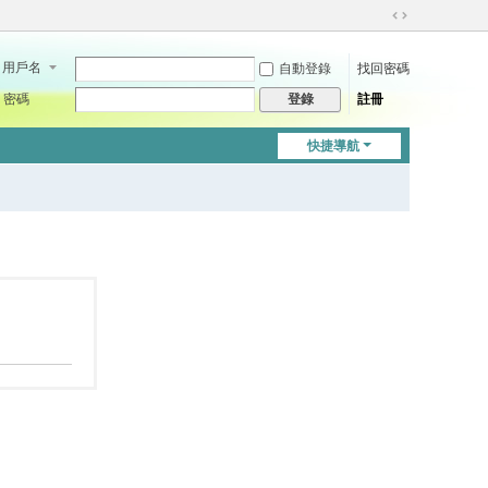
切
換
用戶名
自動登錄
找回密碼
到
寬
密碼
註冊
登錄
版
快捷導航