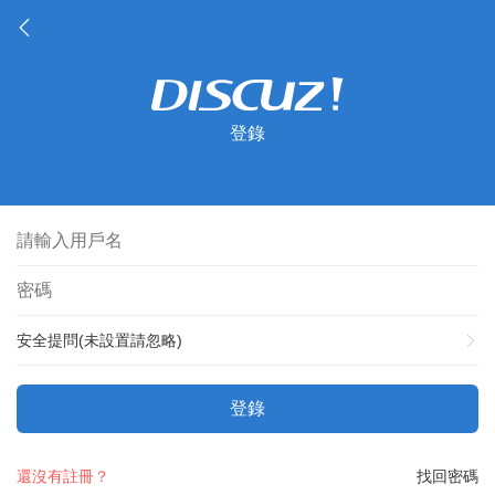
登錄
安全提問(未設置請忽略)
登錄
還沒有註冊？
找回密碼