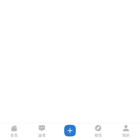
首頁
論壇
發現
我的