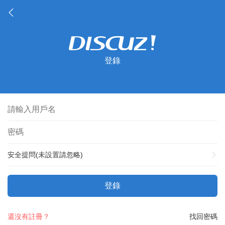
登錄
安全提問(未設置請忽略)
登錄
還沒有註冊？
找回密碼