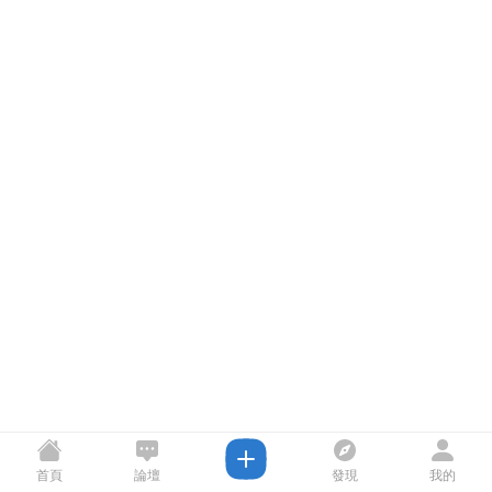
首頁
論壇
發現
我的