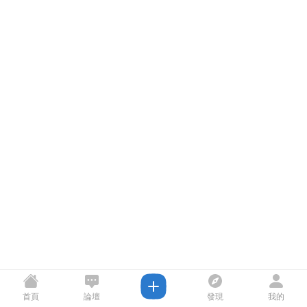
首頁
論壇
發現
我的