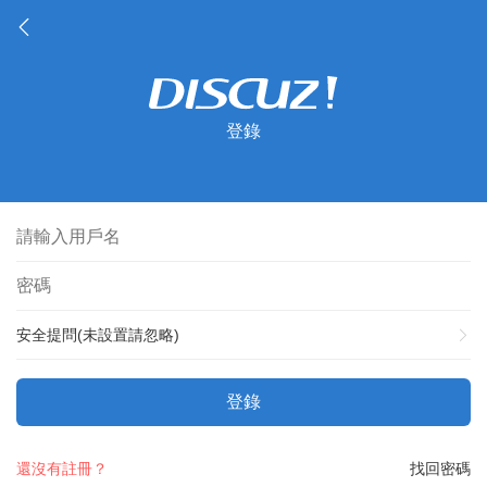
登錄
安全提問(未設置請忽略)
登錄
還沒有註冊？
找回密碼