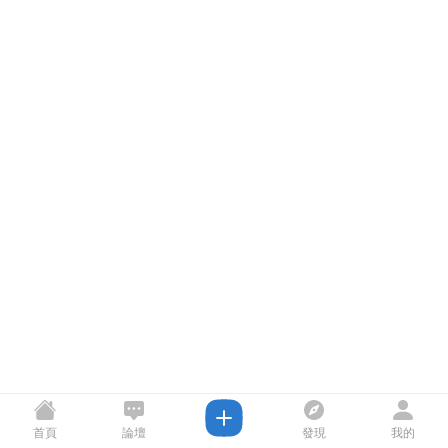
首頁
論壇
發現
我的