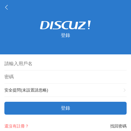
登錄
安全提問(未設置請忽略)
登錄
還沒有註冊？
找回密碼