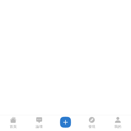
首頁
論壇
發現
我的