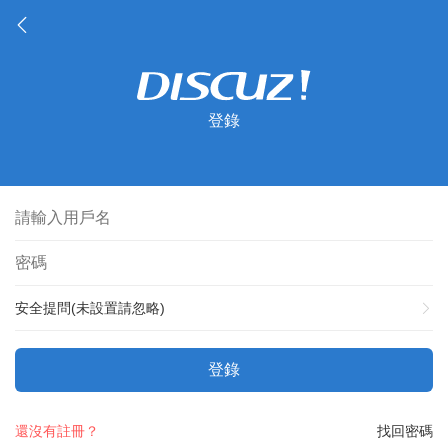
登錄
安全提問(未設置請忽略)
登錄
還沒有註冊？
找回密碼