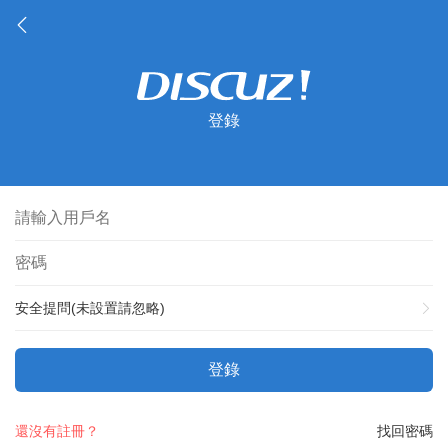
登錄
安全提問(未設置請忽略)
登錄
還沒有註冊？
找回密碼