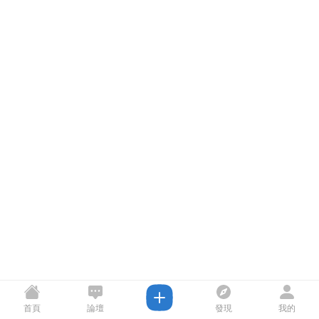
首頁
論壇
發現
我的