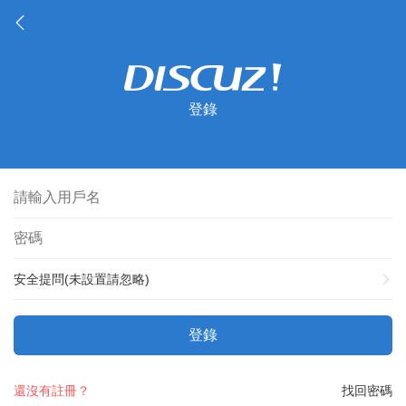
登錄
安全提問(未設置請忽略)
登錄
還沒有註冊？
找回密碼