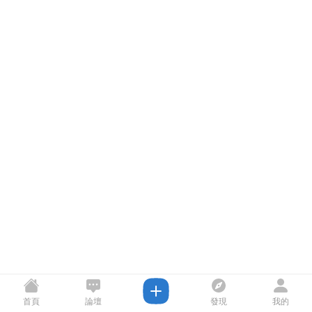
首頁
論壇
發現
我的