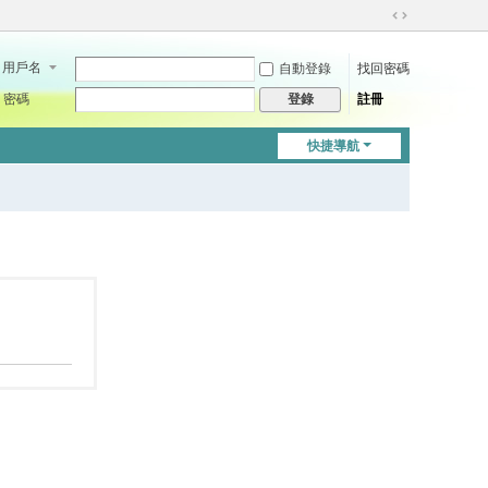
切
換
用戶名
自動登錄
找回密碼
到
寬
密碼
註冊
登錄
版
快捷導航