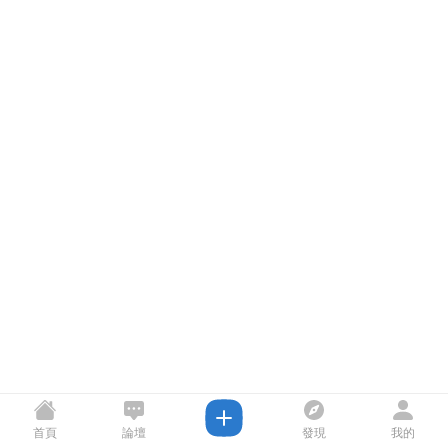
首頁
論壇
發現
我的