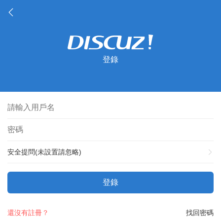
登錄
安全提問(未設置請忽略)
登錄
還沒有註冊？
找回密碼