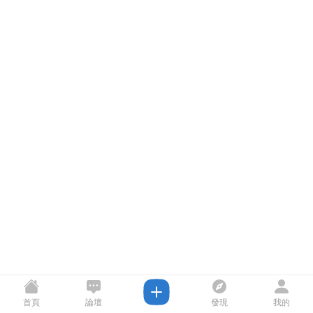
首頁
論壇
發現
我的