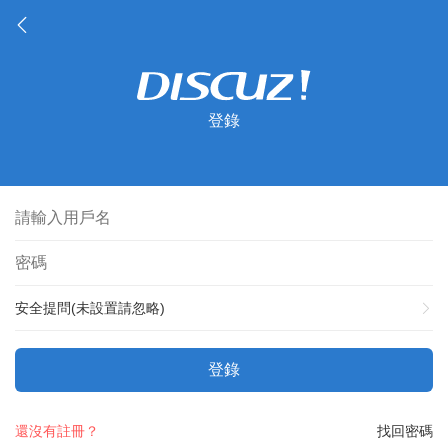
登錄
安全提問(未設置請忽略)
登錄
還沒有註冊？
找回密碼