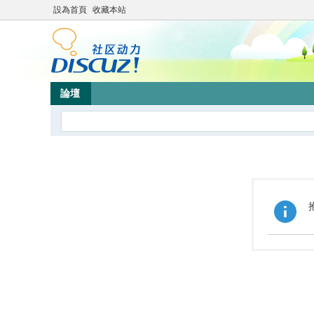
設為首頁
收藏本站
論壇