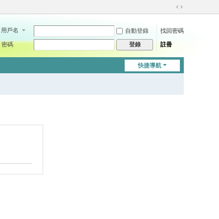
切
換
用戶名
自動登錄
找回密碼
到
寬
密碼
註冊
登錄
版
快捷導航