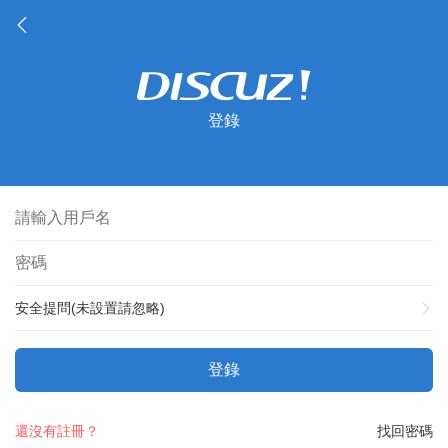
登錄
安全提問(未設置請忽略)
登錄
還沒有註冊？
找回密碼