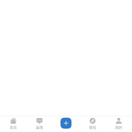
首頁
論壇
發現
我的