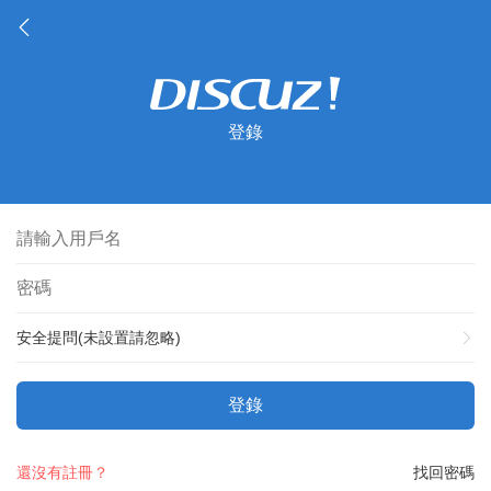
登錄
安全提問(未設置請忽略)
登錄
還沒有註冊？
找回密碼