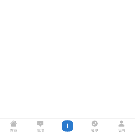
首頁
論壇
發現
我的