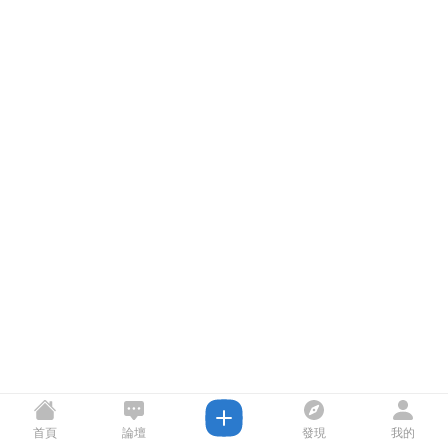
首頁
論壇
發現
我的