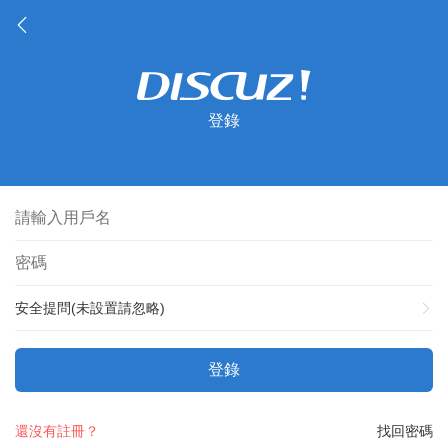
登錄
安全提問(未設置請忽略)
登錄
還沒有註冊？
找回密碼