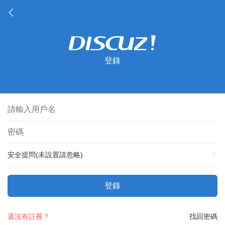
登錄
安全提問(未設置請忽略)
登錄
還沒有註冊？
找回密碼