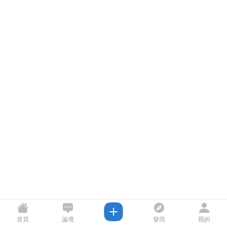
首頁
論壇
發現
我的