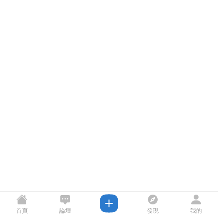
首頁
論壇
發現
我的