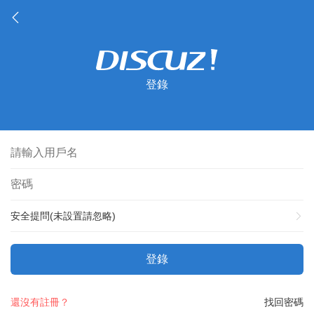
登錄
安全提問(未設置請忽略)
登錄
還沒有註冊？
找回密碼