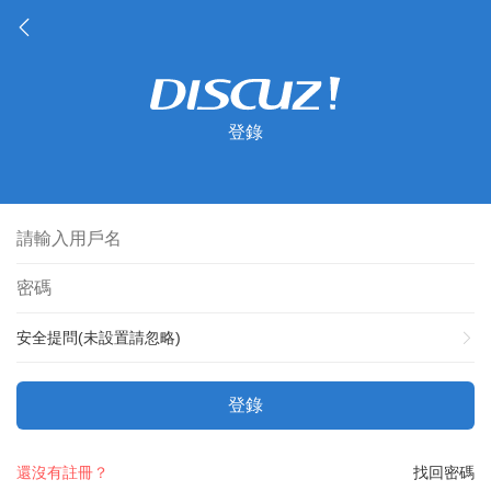
登錄
安全提問(未設置請忽略)
登錄
還沒有註冊？
找回密碼