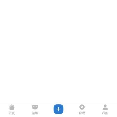
首頁
論壇
發現
我的