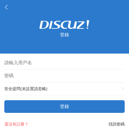
登錄
安全提問(未設置請忽略)
登錄
還沒有註冊？
找回密碼