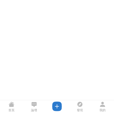
首頁
論壇
發現
我的